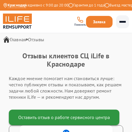
 на Яндекс
Краснодар
Ежедневно с 9:00 до 20:00
Гарантия до 1 года
Выезд мастер
Заявка
Позвонить
REMSUPPORT
Главная
Отзывы
Отзывы клиентов СЦ iLife в
Краснодаре
Каждое мнение помогает нам становиться лучше:
честно публикуем отзывы и показываем, как решаем
задачи любой сложности. Нам доверяют ремонт
техники iLife — и рекомендуют нас другим.
Оставить отзыв о работе сервисного центра