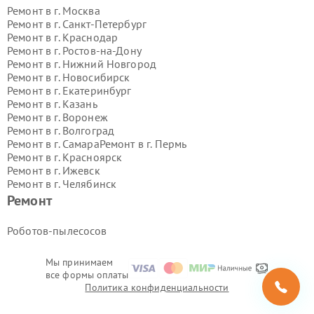
Ремонт в г.
Москва
Ремонт в г.
Санкт-Петербург
Ремонт в г.
Краснодар
Ремонт в г.
Ростов-на-Дону
Ремонт в г.
Нижний Новгород
Ремонт в г.
Новосибирск
Ремонт в г.
Екатеринбург
Ремонт в г.
Казань
Ремонт в г.
Воронеж
Ремонт в г.
Волгоград
Ремонт в г.
Самара
Ремонт в г.
Пермь
Ремонт в г.
Красноярск
Ремонт в г.
Ижевск
Ремонт в г.
Челябинск
Ремонт в г.
Тюмень
Ремонт в г.
Уфа
Ремонт
Ремонт в г.
Омск
Ремонт в г.
Иркутск
Ремонт в г.
Ярославль
Роботов-пылесосов
Ремонт в г.
Саратов
Ремонт в г.
Барнаул
Мы принимаем
Ремонт в г.
Тольятти
все формы оплаты
Ремонт в г.
Хабаровск
Политика конфиденциальности
Ремонт в г.
Томск
Ремонт в г.
Ульяновск