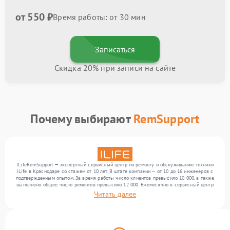
от 550 ₽
Время работы: от 30 мин
Записаться
Скидка 20% при записи на сайте
Почему выбирают
RemSupport
ILifeRemSupport — экспертный сервисный центр по ремонту и обслуживанию техники
iLife в Краснодаре со стажем от 10 лет. В штате компании — от 10 до 16 инженеров с
подтвержденным опытом. За время работы число клиентов превысило 10 000, а также
выполнено общее число ремонтов превысило 12 000. Ежемесячно в сервисный центр
поступает более 300 устройств, включая , , . Мы работаем с широким спектром
Читать далее
неисправностей и поддерживаем высокий стандарт качества благодаря
использованию современного оборудования.