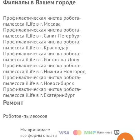
Филиалы в Вашем городе
Профилактическая чистка робота-
пылесоса iLife в г.
Москва
Профилактическая чистка робота-
пылесоса iLife в г.
Санкт-Петербург
Профилактическая чистка робота-
пылесоса iLife в г.
Краснодар
Профилактическая чистка робота-
пылесоса iLife в г.
Ростов-на-Дону
Профилактическая чистка робота-
пылесоса iLife в г.
Нижний Новгород
Профилактическая чистка робота-
пылесоса iLife в г.
Новосибирск
Профилактическая чистка робота-
пылесоса iLife в г.
Екатеринбург
Профилактическая чистка робота-
Ремонт
пылесоса iLife в г.
Казань
Профилактическая чистка робота-
Роботов-пылесосов
пылесоса iLife в г.
Воронеж
Профилактическая чистка робота-
Мы принимаем
пылесоса iLife в г.
Волгоград
все формы оплаты
Профилактическая чистка робота-