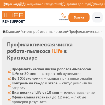
4.9 на Яндекс
Краснодар
Ежедневно с 9:00 до 20:00
Гарантия до 1 года
Выезд мас
Заявка
Позвонить
REMSUPPORT
Главная
Ремонт роботов-пылесосов
Профилактическая чи
Профилактическая чистка
робота-пылесоса
iLife
в
Краснодаре
Профилактическая чистка роботов-пылесосов
iLife от 20 мин
— экспресс-обслуживание
До 30% экономии
— скидки при заявке онлайн
Контроль на каждом этапе
— статус ремонта по
запросу
Диагностика iLife от 10 мин
— точное выявление
Официальная гарантия до 12 мес.
— любые
проверки результата