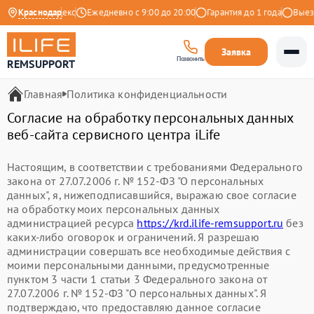
4.9 на Яндекс
Краснодар
Ежедневно с 9:00 до 20:00
Гарантия до 1 года
Выезд 
Заявка
Позвонить
REMSUPPORT
Главная
Политика конфиденциальности
Согласие на обработку персональных данных
веб-сайта сервисного центра iLife
Настоящим, в соответствии с требованиями Федерального
закона от 27.07.2006 г. № 152-ФЗ "О персональных
данных", я, нижеподписавшийся, выражаю свое согласие
на обработку моих персональных данных
администрацией ресурса
https://krd.ilife-remsupport.ru
без
каких-либо оговорок и ограничений. Я разрешаю
администрации совершать все необходимые действия с
моими персональными данными, предусмотренные
пунктом 3 части 1 статьи 3 Федерального закона от
27.07.2006 г. № 152-ФЗ "О персональных данных". Я
подтверждаю, что предоставляю данное согласие