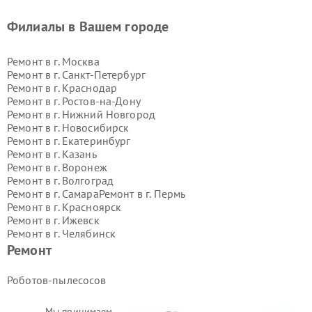
Филиалы в Вашем городе
Ремонт в г.
Москва
Ремонт в г.
Санкт-Петербург
Ремонт в г.
Краснодар
Ремонт в г.
Ростов-на-Дону
Ремонт в г.
Нижний Новгород
Ремонт в г.
Новосибирск
Ремонт в г.
Екатеринбург
Ремонт в г.
Казань
Ремонт в г.
Воронеж
Ремонт в г.
Волгоград
Ремонт в г.
Самара
Ремонт в г.
Пермь
Ремонт в г.
Красноярск
Ремонт в г.
Ижевск
Ремонт в г.
Челябинск
Ремонт в г.
Тюмень
Ремонт в г.
Уфа
Ремонт
Ремонт в г.
Омск
Ремонт в г.
Иркутск
Ремонт в г.
Ярославль
Роботов-пылесосов
Ремонт в г.
Саратов
Ремонт в г.
Барнаул
Мы принимаем