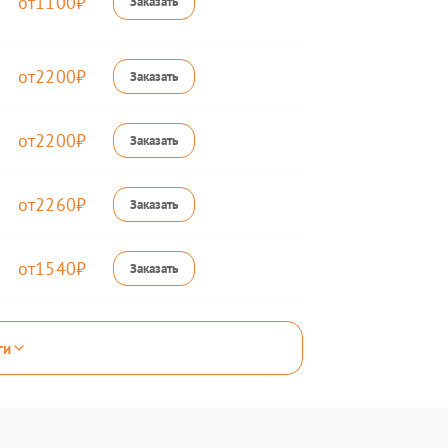
1100
2200
2200
2260
1540
ги