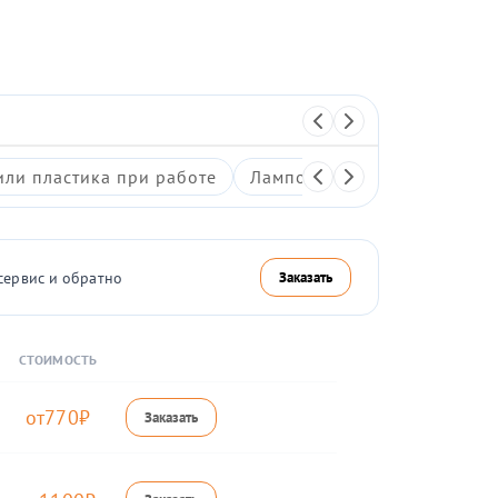
или пластика при работе
Лампочки индикаторов не 
сервис и обратно
Заказать
СТОИМОСТЬ
770