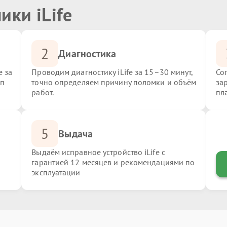
ики iLife
2
Диагностика
e за
Проводим диагностику iLife за 15–30 минут,
Со
ип
точно определяем причину поломки и объём
за
работ.
пл
5
Выдача
Выдаём исправное устройство iLife с
гарантией 12 месяцев и рекомендациями по
эксплуатации