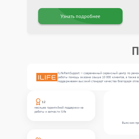
Узнать подробнее
П
ILifeRemSupport — современный сервисный центр по ремон
работы помощь оказана свыше 10 000 клиентов, а также в
поддерживаем высокий стандарт качества благодаря отл
12
месяцев гарантийной поддержки на
работы и запчасти Ilife
Выясним при