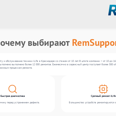
очему выбирают
RemSuppo
ту и обслуживанию техники iLife в Краснодаре со стажем от 10 лет. В штате компании — от 10 до 
ыполнено выполнено более 12 000 ремонтов. Ежемесячно в сервисный центр поступает более 300 обр
аженным процессам ремонта.
Быстрая диагностика
Срочный ремонт iLife
чину перед устранением дефекта.
Большинство устройств ремонтируются в