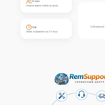
12 мин
типовое время ответа на заказ
Собственный с
71%
сбоев исправляем за 2-3 часа