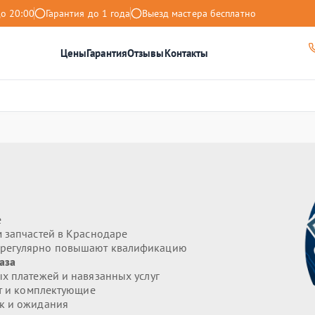
до 20:00
Гарантия до 1 года
Выезд мастера бесплатно
Цены
Гарантия
Отзывы
Контакты
e
 запчастей в Краснодаре
е регулярно повышают квалификацию
аза
х платежей и навязанных услуг
т и комплектующие
к и ожидания