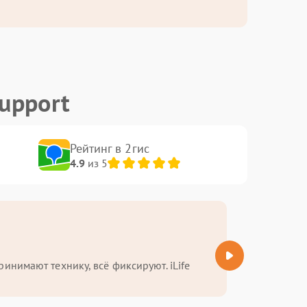
upport
Рейтинг в 2гис
4.9
из 5
Ф
инимают технику, всё фиксируют. iLife
ремонт i