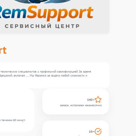
rt
16 технических специалистов с профильной квалификацией. За время
ащений, включая , , . Мы беремся за задачи любой сложности и
140+
заявок исполняем ежемесячно
 течении 60 минут.
10+